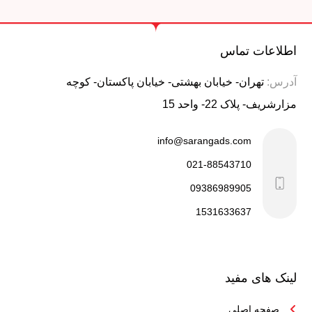
اطلاعات تماس
آدرس:
تهران- خیابان بهشتی- خیابان پاکستان- کوچه
مزارشریف- پلاک 22- واحد 15
info@sarangads.com
021-88543710
09386989905
1531633637
لینک های مفید
صفحه اصلی