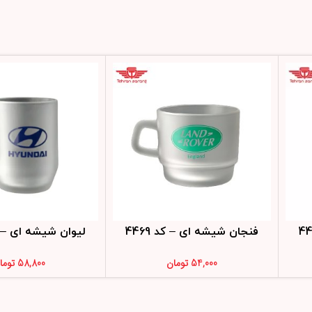
فنجان شیشه ای – کد 4469
لیوان شیشه ای – کد 
54,000
تومان
58,800
توما