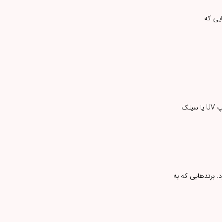
یی که
، چاپ با دقت و ماندگاری بالا انجام می‌شود تا طرح برند شما واضح و ماندگار باشد. چاپ UV یا سیلک
 برندهایی که به