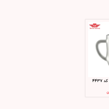
4437
ن