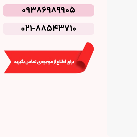
09386989905
021-88543710