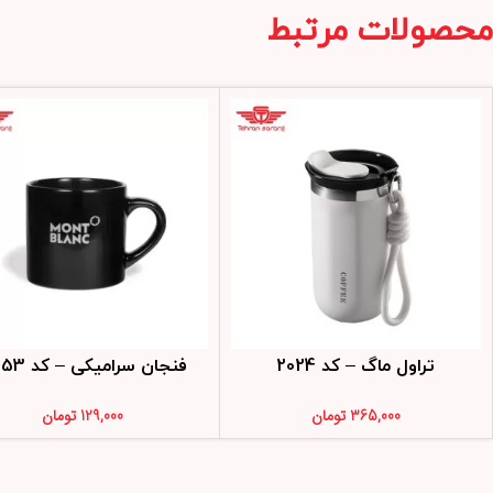
محصولات مرتبط
تراول ماگ – کد 2024
فنجان سرامیکی – کد 4453
365,000
تومان
129,000
تومان