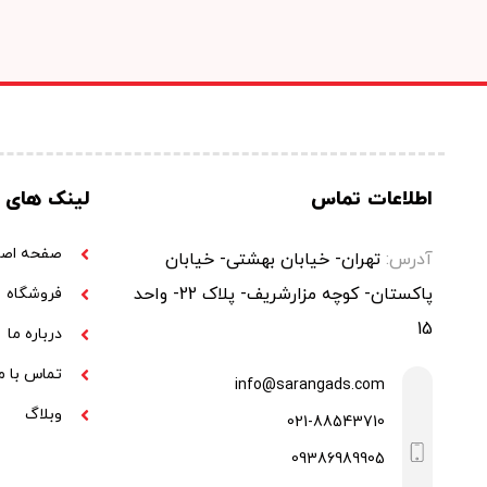
اطلاعات تماس
لینک های 
صفحه اصل
آدرس:
تهران- خیابان بهشتی- خیابان
پاکستان- کوچه مزارشریف- پلاک 22- واحد
فروشگاه
15
درباره ما
تماس با م
info@sarangads.com
وبلاگ
021-88543710
09386989905