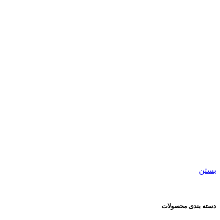
									ساعت مچی هوشمند و هندزفری								
بستن
دسته بندی محصولات