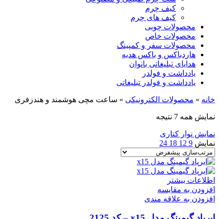
کیف چرم
کیف های چرم
محصولات چوبی
محصولات خاص
محصولات سفر و کمپینگ
هاردباکس و باکس هدیه
هدایای تبلیغاتی بانوان
یادداشت و فولدر
یادداشت و فولدر تبلیغاتی
خانه
»
محصولات الکترونیکی
»
ساعت مچی هوشمند و هندزفری
نمایش همه 7 نتیجه
نمایش نوار کناری
نمایش
9
12
18
24
اطلاعات بیشتر
افزودن به مقایسه
افزودن به علاقه مندی
ایرپاد گیمینگ مدل x15 – کد 2125