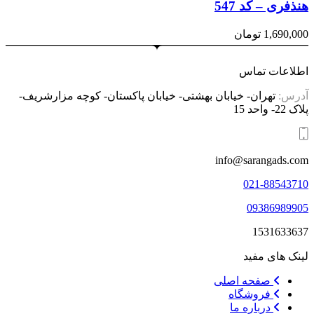
هنذفری – کد 547
1,690,000
تومان
اطلاعات تماس
آدرس:
تهران- خیابان بهشتی- خیابان پاکستان- کوچه مزارشریف-
پلاک 22- واحد 15
info@sarangads.com
021-88543710
09386989905
1531633637
لینک های مفید
صفحه اصلی
فروشگاه
درباره ما