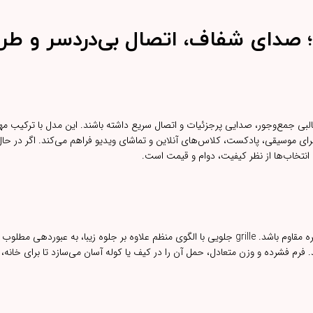
اسپیکر وایرلس مدل T5 – کد ۵۰۵۰؛ صدای شفاف، اتصال بی‌دردسر و
البی جمع‌وجور، صدایی پرجزئیات و اتصال سریع داشته باشند. این مدل با ترکیب 
برای موسیقی، پادکست، کلاس‌های آنلاین و تماشای ویدیو فراهم می‌کند. اگر در حا
بدنه T5 از متریال بادوام با پرداخت تمیز ساخته شده تا در برابر خط‌وخش‌های روزمره مقاوم باشد. grille جلویی با الگوی منظم علاوه بر جلوه زیبا، ب
فرم فشرده و وزن متعادل، حمل آن را در کیف یا کوله آسان می‌سازد تا برای خانه، 