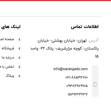
اطلاعات تماس
لینک های 
صفحه اصل
آدرس:
تهران- خیابان بهشتی- خیابان
پاکستان- کوچه مزارشریف- پلاک 22- واحد
فروشگاه
15
درباره ما
تماس با م
info@sarangads.com
وبلاگ
021-88543710
09386989905
1531633637