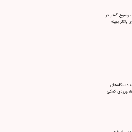
، وضوح گفتار در
الاتر بهینه
، تبلت و لپ‌تاپ بهره می‌برد. پس از اولین Pairing، اتصال خودکار به دستگاه‌های
ها، ورودی کمکی