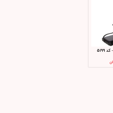
 5199
ان