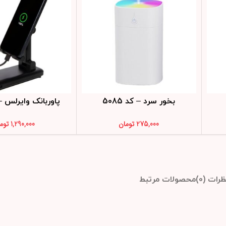
بخور سرد – کد 5085
پاوربانک وایرلس – کد
275,000
تومان
1,290,000
توم
ظرات (0)
محصولات مرتبط