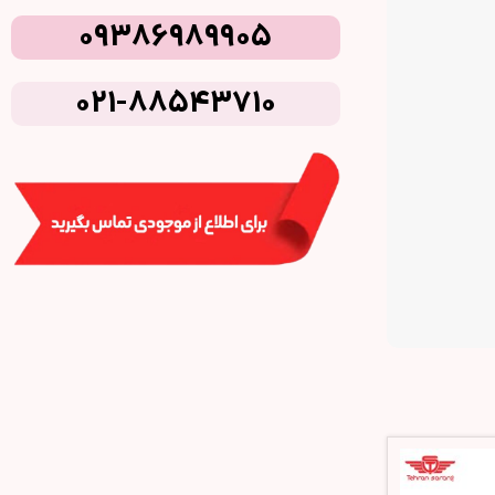
09386989905
021-88543710