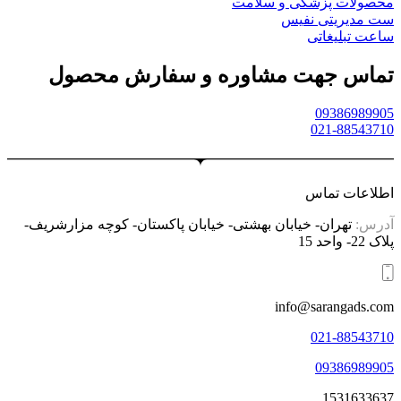
محصولات پزشکی و سلامت
ست مدیریتی نفیس
ساعت تبلیغاتی
تماس جهت مشاوره و سفارش محصول
09386989905
021-88543710
اطلاعات تماس
آدرس:
تهران- خیابان بهشتی- خیابان پاکستان- کوچه مزارشریف-
پلاک 22- واحد 15
info@sarangads.com
021-88543710
09386989905
1531633637