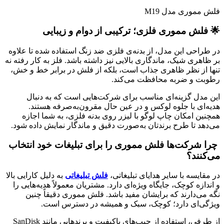
فلش مموری مدل M19
🌟 فلش مموری فلزی؛ ترکیبی از دوام و زیبایی
در طراحی این مدل، از بدنه‌ی فلزی ضد زنگ استفاده شده تا علاوه
بر ظاهری شیک، ماندگاری بالایی نیز داشته باشد. فلز به کار رفته نه
تنها از نظر ظاهری جذاب است، بلکه از فلش در برابر خط و خش،
رطوبت و ضربه محافظت می‌کند.
این مدل گزینه‌ای مناسب برای شرکت‌هایی است که به دنبال
هدیه‌ای با جلوه لوکس و در عین حال مقرون‌به‌صرفه هستند.
همچنین امکان چاپ لوگو با لیزر روی بدنه فلزی، به شما اجازه
می‌دهد تا طرح برندتان به‌صورت دقیق و ماندگار نمایش داده شود.
چرا شرکت‌ها فلش مموری را برای تبلیغات خود انتخاب
می‌کنند؟
در مقایسه با سایر هدایای تبلیغاتی،
فلش تبلیغاتی
به دلیل کارایی بالا
و اندازه کوچک، جایگاه ویژه‌ای دارد. مشتریان معمولاً هدیه‌هایی را
نگه می‌دارند که برایشان مفید باشد. فلش مموری دقیقاً چنین
ویژگی‌ای دارد؛ کوچک، سبک و همیشه در دسترس است.
از طرفی، استفاده از چیپ‌های باکیفیت و برندهایی مانند SanDisk