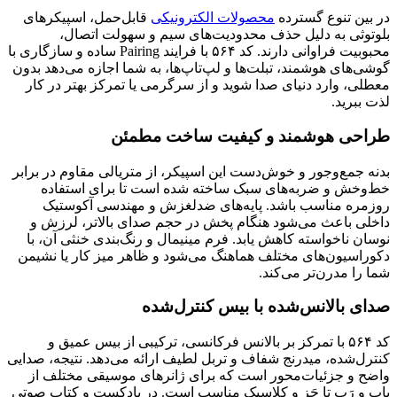
در بین تنوع گسترده
محصولات الکترونیکی
قابل‌حمل، اسپیکرهای
بلوتوثی به دلیل حذف محدودیت‌های سیم و سهولت اتصال،
محبوبیت فراوانی دارند. کد ۵۶۴ با فرایند Pairing ساده و سازگاری با
گوشی‌های هوشمند، تبلت‌ها و لپ‌تاپ‌ها، به شما اجازه می‌دهد بدون
معطلی، وارد دنیای صدا شوید و از سرگرمی یا تمرکز بهتر در کار
لذت ببرید.
طراحی هوشمند و کیفیت ساخت مطمئن
بدنه جمع‌وجور و خوش‌دست این اسپیکر، از متریالی مقاوم در برابر
خط‌وخش و ضربه‌های سبک ساخته شده است تا برای استفاده
روزمره مناسب باشد. پایه‌های ضدلغزش و مهندسی آکوستیک
داخلی باعث می‌شود هنگام پخش در حجم صدای بالاتر، لرزش و
نوسان ناخواسته کاهش یابد. فرم مینیمال و رنگ‌بندی خنثی آن، با
دکوراسیون‌های مختلف هماهنگ می‌شود و ظاهر میز کار یا نشیمن
شما را مدرن‌تر می‌کند.
صدای بالانس‌شده با بیس کنترل‌شده
کد ۵۶۴ با تمرکز بر بالانس فرکانسی، ترکیبی از بیس عمیق و
کنترل‌شده، میدرنج شفاف و تربل لطیف ارائه می‌دهد. نتیجه، صدایی
واضح و جزئیات‌محور است که برای ژانرهای موسیقی مختلف از
پاپ و رَپ تا جَز و کلاسیک مناسب است. در پادکست و کتاب صوتی