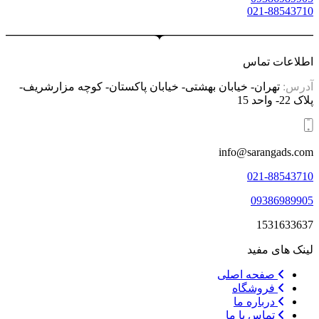
021-88543710
اطلاعات تماس
آدرس:
تهران- خیابان بهشتی- خیابان پاکستان- کوچه مزارشریف-
پلاک 22- واحد 15
info@sarangads.com
021-88543710
09386989905
1531633637
لینک های مفید
صفحه اصلی
فروشگاه
درباره ما
تماس با ما