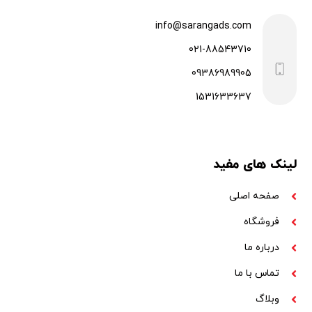
info@sarangads.com
021-88543710
09386989905
1531633637
لینک های مفید
صفحه اصلی
فروشگاه
درباره ما
تماس با ما
وبلاگ