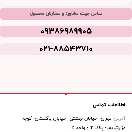
تماس جهت مشاوره و سفارش محصول
09386989905
021-88543710
اطلاعات تماس
آدرس:
تهران- خیابان بهشتی- خیابان پاکستان- کوچه
مزارشریف- پلاک 22- واحد 15