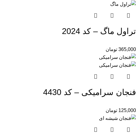
تراول ماگ – کد 2024
365,000
تومان
فنجان سرامیکی – کد 4430
125,000
تومان