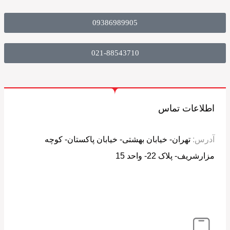
09386989905
021-88543710
اطلاعات تماس
آدرس:
تهران- خیابان بهشتی- خیابان پاکستان- کوچه
مزارشریف- پلاک 22- واحد 15