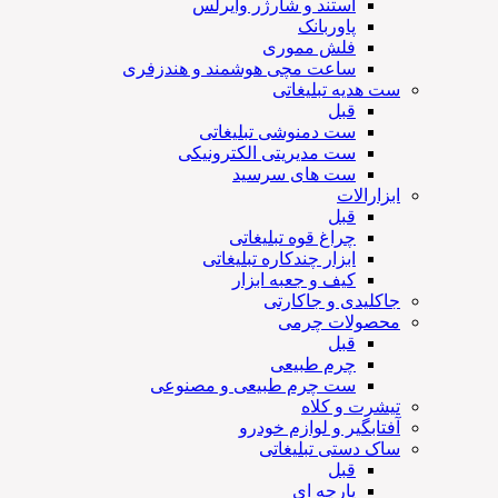
استند و شارژر وایرلس
پاوربانک
فلش مموری
ساعت مچی هوشمند و هندزفری
ست هدیه تبلیغاتی
قبل
ست دمنوشی تبلیغاتی
ست مدیریتی الکترونیکی
ست های سرسید
ابزارالات
قبل
چراغ قوه تبلیغاتی
ابزار چندکاره تبلیغاتی
کیف و جعبه ابزار
جاکلیدی و جاکارتی
محصولات چرمی
قبل
چرم طبیعی
ست چرم طبیعی و مصنوعی
تیشرت و کلاه
آفتابگیر و لوازم خودرو
ساک دستی تبلیغاتی
قبل
پارچه ای