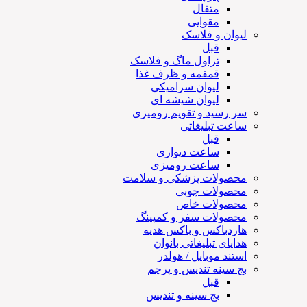
متقال
مقوایی
لیوان و فلاسک
قبل
تراول ماگ و فلاسک
قمقمه و ظرف غذا
لیوان سرامیکی
لیوان شیشه ای
سر رسید و تقویم رومیزی
ساعت تبلیغاتی
قبل
ساعت دیواری
ساعت رومیزی
محصولات پزشکی و سلامت
محصولات چوبی
محصولات خاص
محصولات سفر و کمپینگ
هاردباکس و باکس هدیه
هدایای تبلیغاتی بانوان
استند موبایل / هولدر
بج سینه تندیس و پرچم
قبل
بج سینه و تندیس