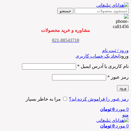
جستجو
مشاوره و خرید محصولات
021-88543710
ورود / ثبت نام
ورود
ایجاد یک حساب کاربری
نام کاربری یا آدرس ایمیل
*
رمز عبور
*
ورود
رمز عبور را فراموش کرده اید؟
مرا به خاطر بسپار
0
مورد
0
تومان
منو
0
مورد
0
تومان