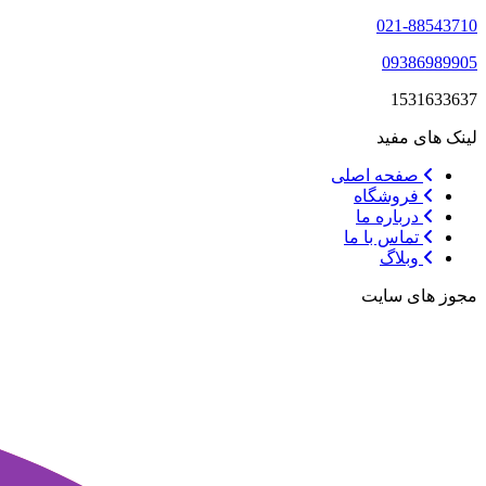
021-88543710
09386989905
1531633637
لینک های مفید
صفحه اصلی
فروشگاه
درباره ما
تماس با ما
وبلاگ
مجوز های سایت