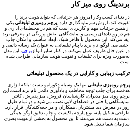
برندینگ روی میز کار
در دنیای کسب‌وکار امروز، هر جزئیاتی که بتواند هویت برند را
تقویت کند، ارزش سرمایه‌گذاری دارد.
پرچم رومیزی تبلیغاتی
یکی
از همین جزئیات مهم و کاربردی است که هم در محیط‌های اداری و
هم در رویدادهای رسمی و نمایشگاهی، نقش پررنگی در معرفی برند
ایفا می‌کند. این محصول با ظاهر شیک، ابعاد مناسب و امکان چاپ
اختصاصی لوگو، نام برند یا پیام تبلیغاتی، به عنوان یک رسانه دائمی و
در عین حال ظریف عمل می‌کند. در کنار سایر انواع
پرچم
، این مدل
به‌صورت ویژه برای تبلیغات و تقویت هویت سازمانی طراحی شده
است.
ترکیب زیبایی و کارایی در یک محصول تبلیغاتی
پرچم رومیزی تبلیغاتی
تنها یک وسیله دکوراتیو نیست؛ بلکه ابزاری
هدفمند برای جلب توجه مخاطب و یادآوری دائمی نام برند است. این
پرچم روی میز مدیران، کارشناسان فروش، میز پذیرش، کانتر
نمایشگاهی یا حتی در فضاهای لابی نصب می‌شود و در تمام طول
روز در معرض دید مشتریان، همکاران و مراجعه‌کنندگان قرار دارد.
طراحی شکیل پایه، نوع پارچه باکیفیت و چاپ دقیق لوگو، همگی
دست به دست هم می‌دهند تا این محصول به بخشی از هویت بصری
سازمان شما تبدیل شود.