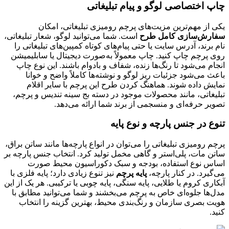
چاپ اختصاصی لوگو و پیام تبلیغاتی
یکی از مهم‌ترین مزیت‌های پرچم رومیزی تبلیغاتی، امکان
سفارش‌سازی کامل طرح
است. شما می‌توانید لوگو، شعار تبلیغاتی،
نام برند، آدرس سایت یا حتی پیام‌های کوتاه کمپین‌های تبلیغاتی را
روی پرچم چاپ کنید. چاپ معمولاً به‌صورت دیجیتال یا سابلیمیشن
انجام می‌شود تا رنگ‌ها زنده، شفاف و بادوام باشند. این نوع چاپ
باعث می‌شود جزئیات ریز لوگو و نوشته‌ها کاملاً واضح و خوانا
نمایش داده شوند. هماهنگ کردن طرح این پرچم با سایر اقلام
تبلیغاتی، مانند محصولات موجود در دسته بج سینه تندیس و پرچم،
تصویر حرفه‌ای و منسجمی از برند شما ارائه می‌دهد.
تنوع در جنس پارچه و نوع پایه
پرچم رومیزی تبلیغاتی را می‌توان در انواع پارچه‌ها مانند ساتن براق،
ساتن مات، پلی‌استر و گاهی مخمل تولید کرد. انتخاب جنس پارچه بر
اساس نوع استفاده، بودجه و سبک دکوراسیون محیط صورت
می‌گیرد. در کنار پارچه،
پایه پرچم
نیز تنوع زیادی دارد؛ پایه فلزی با
آبکاری کروم یا طلایی، پایه سنگی، پایه چوبی یا ترکیبی. هر یک از این
مدل‌ها جلوه‌ای خاص به پرچم می‌بخشند و شما می‌توانید مطابق با
هویت بصری سازمان و رنگ‌بندی محیط، بهترین گزینه را انتخاب
کنید.