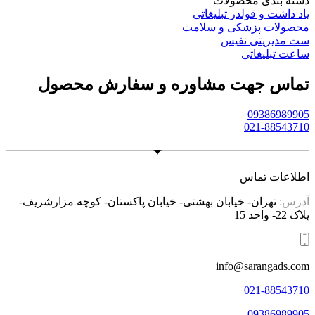
دسته بندی محصولات
یاد داشت و فولدر تبلیغاتی
محصولات پزشکی و سلامت
ست مدیریتی نفیس
ساعت تبلیغاتی
تماس جهت مشاوره و سفارش محصول
09386989905
021-88543710
اطلاعات تماس
آدرس:
تهران- خیابان بهشتی- خیابان پاکستان- کوچه مزارشریف-
پلاک 22- واحد 15
info@sarangads.com
021-88543710
09386989905