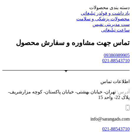
دسته بندی محصولات
یاد داشت و فولدر تبلیغاتی
محصولات پزشکی و سلامت
ست مدیریتی نفیس
ساعت تبلیغاتی
تماس جهت مشاوره و سفارش محصول
09386989905
021-88543710
اطلاعات تماس
آدرس:
تهران- خیابان بهشتی- خیابان پاکستان- کوچه مزارشریف-
پلاک 22- واحد 15
info@sarangads.com
021-88543710