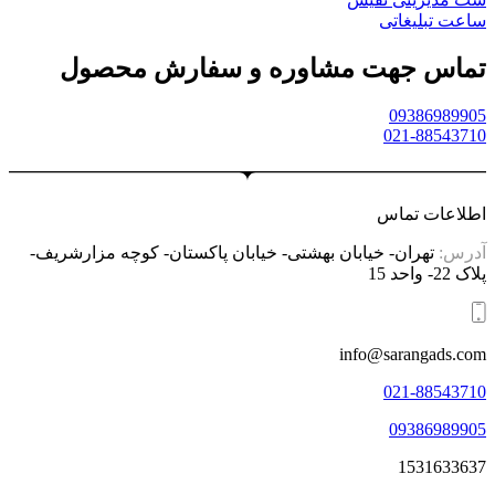
ساعت تبلیغاتی
تماس جهت مشاوره و سفارش محصول
09386989905
021-88543710
اطلاعات تماس
آدرس:
تهران- خیابان بهشتی- خیابان پاکستان- کوچه مزارشریف-
پلاک 22- واحد 15
info@sarangads.com
021-88543710
09386989905
1531633637