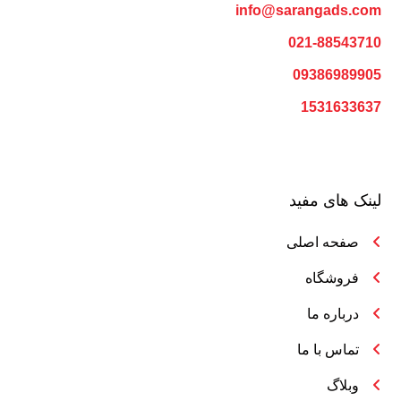
info@sarangads.com
021-88543710
09386989905
1531633637
لینک های مفید
صفحه اصلی
فروشگاه
درباره ما
تماس با ما
وبلاگ