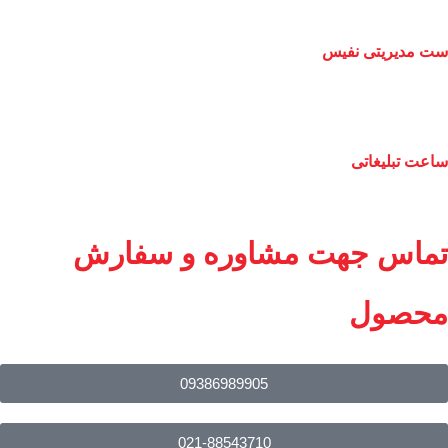
ست مدیریتی نفیس
ساعت تبلیغاتی
تماس جهت مشاوره و سفارش
محصول
09386989905
021-88543710