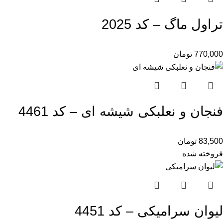
تراول ماگ – کد 2025
770,000
تومان
فنجان و نعلبکی شیشه ای – کد 4461
83,500
تومان
فروخته شده
لیوان سرامیکی – کد 4451