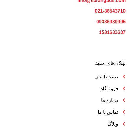
info@sarangads.com
021-88543710
09386989905
1531633637
لینک های مفید
صفحه اصلی
فروشگاه
درباره ما
تماس با ما
وبلاگ