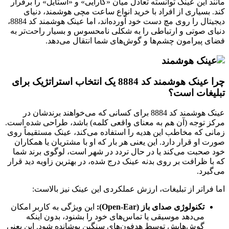
مانند این عینک توانسته تعادل میان «کارایی» و «استایل» را برقرار
کند. بسیاری از افراد با خرید انواع ساعت مچی هوشمند، دنیای
دیجیتال را روی مچ دست خود آورده‌اند، اما عینک هوشمند کد 8884،
دنیای صوتی و ارتباطی را به شکلی نامحسوس و بسیار راحت‌تر به
فضای پیرامون چشم‌ها و گوش‌های شما انتقال می‌دهد.
چرا عینک هوشمند کد 8884 یک انتخاب استراتژیک برای
تبلیغات است؟
عینک هوشمند کد 8884 برای کسانی که می‌خواهند برندشان در
مرکز توجه (آن هم به معنای واقعی کلمه) باشد، طراحی شده است.
زمانی که مخاطب این هدیه را استفاده می‌کند، عینک مستقیماً روی
صورت او قرار دارد. این یعنی هر بار که او با مشتریان یا همکاران
خود صحبت می‌کند یا در حال تردد در شهر است، لوگوی برند شما
که با ظرافت بر روی بدنه عینک درج شده، در بهترین زاویه دید قرار
می‌گیرد.
اما فراتر از تبلیغات، ارزش عملکردی این عینک نیز بالاست:
تکنولوژی صدای باز (Open-Ear):
این ویژگی به کاربر امکان
می‌دهد موسیقی یا تماس‌های خود را بشنود، بدون اینکه
گوش‌هایش توسط هدفون‌های سنگین پوشانده شود. این یعنی