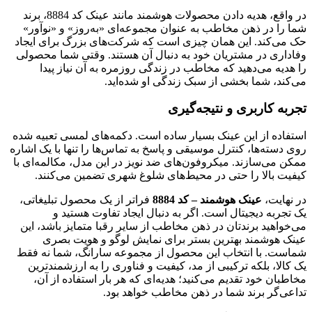
در واقع، هدیه دادن محصولات هوشمند مانند عینک کد 8884، برند
شما را در ذهن مخاطب به عنوان مجموعه‌ای «به‌روز» و «نوآور»
حک می‌کند. این همان چیزی است که شرکت‌های بزرگ برای ایجاد
وفاداری در مشتریان خود به دنبال آن هستند. وقتی شما محصولی
را هدیه می‌دهید که مخاطب در زندگی روزمره به آن نیاز پیدا
می‌کند، شما بخشی از سبک زندگی او شده‌اید.
تجربه کاربری و نتیجه‌گیری
استفاده از این عینک بسیار ساده است. دکمه‌های لمسی تعبیه شده
روی دسته‌ها، کنترل موسیقی و پاسخ به تماس‌ها را تنها با یک اشاره
ممکن می‌سازند. میکروفون‌های ضد نویز در این مدل، مکالمه‌ای با
کیفیت بالا را حتی در محیط‌های شلوغ شهری تضمین می‌کنند.
در نهایت،
عینک هوشمند – کد 8884
فراتر از یک محصول تبلیغاتی،
یک تجربه دیجیتال است. اگر به دنبال ایجاد تفاوت هستید و
می‌خواهید برندتان در ذهن مخاطب از سایر رقبا متمایز باشد، این
عینک هوشمند بهترین بستر برای نمایش لوگو و هویت بصری
شماست. با انتخاب این محصول از مجموعه سارانگ، شما نه فقط
یک کالا، بلکه ترکیبی از مد، کیفیت و فناوری را به ارزشمندترین
مخاطبان خود تقدیم می‌کنید؛ هدیه‌ای که هر بار استفاده از آن،
تداعی‌گر برند شما در ذهن مخاطب خواهد بود.