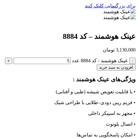
برای بزرگنمایی کلیک کنید
عینک هوشمند – کد 8884
3,130,000
تومان
عینک هوشمند - کد 8884 عدد
افزودن به سبد خرید
ویژگی‌های عینک هوشمند :
• با قابلیت تعویض شیشه (طبی و آفتابی)
• فریم ریبن دودی–طلایی با طراحی شیک
• مجهز به اسپیکر داخلی
• اتصال بلوتوث
• امکان پاسخگویی به تماس‌ها