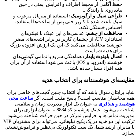
حفظ آگاهی از محیط اطراف و افزایش ایمنی در حین
پیاده‌روی یا رانندگی.
طراحی سبک و ارگونومیک:
استفاده از متریال مرغوب و
سبک باعث شده تا کاربر حتی پس از ساعت‌ها استفاده،
احساس خستگی نکند.
محافظت از چشم:
عدسی‌های این عینک با فیلترهای
استاندارد UV، از چشمان کاربر در برابر اشعه‌های مضر
خورشید محافظت می‌کنند که این یک ارزش افزوده بزرگ
برای هدیه شماست.
اتصال بلوتوث پایدار:
هماهنگی سریع با تمامی گوشی‌های
هوشمند (اندروید و iOS) باعث می‌شود استفاده از آن برای
همه افراد بسیار ساده باشد.
مقایسه‌ای هوشمندانه برای انتخاب هدیه
شاید برایتان سوال باشد که آیا انتخاب چنین گجت‌های خاصی برای
همه مخاطبان مناسب است؟ پاسخ مثبت است. اگر
ساعت مچی
هوشمند و هنذفری
به عنوان یک ابزار مدیریت زمان و سلامتی
شناخته می‌شود، عینک هوشمند کد 8884 به عنوان ابزاری برای
مدیریت تماس‌ها و افزایش تمرکز در حین حرکت شناخته می‌شود.
ترکیب این دو هدیه در یک پکیج تبلیغاتی، می‌تواند برای مشتریان VIP
یا مدیران ارشد شما، یک ست تکنولوژیک بی‌نظیر و فراموش‌نشدنی
بسازد.