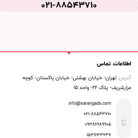
021-88543710
اطلاعات تماس
آدرس:
تهران- خیابان بهشتی- خیابان پاکستان- کوچه
مزارشریف- پلاک 22- واحد 15
info@sarangads.com
021-88543710
09386989905
1531633637