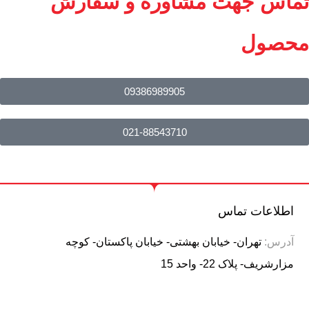
تماس جهت مشاوره و سفارش
محصول
09386989905
021-88543710
اطلاعات تماس
آدرس:
تهران- خیابان بهشتی- خیابان پاکستان- کوچه
مزارشریف- پلاک 22- واحد 15