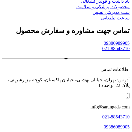
یاد داشت و فولدر تبلیغاتی
محصولات پزشکی و سلامت
ست مدیریتی نفیس
ساعت تبلیغاتی
تماس جهت مشاوره و سفارش محصول
09386989905
021-88543710
اطلاعات تماس
آدرس:
تهران- خیابان بهشتی- خیابان پاکستان- کوچه مزارشریف-
پلاک 22- واحد 15
info@sarangads.com
021-88543710
09386989905