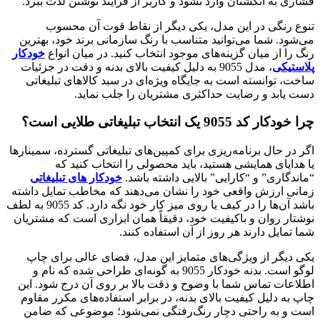
فشاری به انگشتان وارد نشود و کاربر از فرآیند نوشتن لذت ببرد.
تنوع رنگی در این مدل، یکی دیگر از نقاط قوت آن محسوب
می‌شود. شما می‌توانید متناسب با رنگ سازمانی برند خود، بهترین
رنگ را از میان گزینه‌های موجود انتخاب کنید. در میان انواع
خودکار
پلاستیکی
، مدل 9055 به دلیل کیفیت بالای بدنه و دقت در جزئیات
ساخت، توانسته است به جایگاه ویژه‌ای در سبد کالاهای تبلیغاتی
دست یابد و رضایت حداکثری مشتریان را جلب نماید.
چرا خودکار کد 9055 یک انتخاب تبلیغاتی طلایی است؟
اگر در حال برنامه‌ریزی برای کمپین‌های تبلیغاتی گسترده، سمینارها
یا هدایای همایشی هستید، باید محصولی را انتخاب کنید که
“ماندگاری” و “کارایی” بالایی داشته باشد.
خودکار های تبلیغاتی
زمانی ارزش واقعی خود را نشان می‌دهند که مخاطب تمایل داشته
باشد آن‌ها را در کیف یا روی میز کار خود نگه دارد. کد 9055 به لطف
نوشتار روان و باکیفیت خود، دقیقاً همان ابزاری است که مشتریان
شما تمایل دارند هر روز از آن استفاده کنند.
یکی دیگر از ویژگی‌های متمایز این مدل، فضای عالی برای چاپ
لوگو است. بدنه خودکار 9055 به گونه‌ای طراحی شده که نام و
اطلاعات تماس شما با وضوح و دقت بالا بر روی آن درج شود. این
چاپ به دلیل کیفیت بالای بدنه، در برابر استفاده‌های مکرر مقاوم
است و به راحتی دچار رنگ‌رفتگی نمی‌شود؛ موضوعی که ضامن