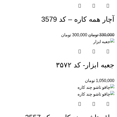
آچار همه کاره – کد 3579
330,000
تومان
300,000
تومان
جعبه ابزار- کد ۳۵۷۲
1,050,000
تومان