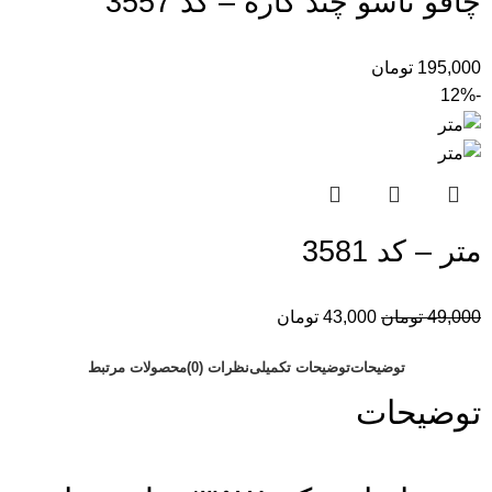
چاقو تاشو چند کاره – کد 3557
195,000
تومان
-12%
متر – کد 3581
49,000
تومان
43,000
تومان
توضیحات
توضیحات تکمیلی
نظرات (0)
محصولات مرتبط
توضیحات