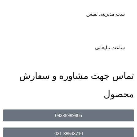
ست مدیریتی نفیس
ساعت تبلیغاتی
تماس جهت مشاوره و سفارش
محصول
09386989905
021-88543710