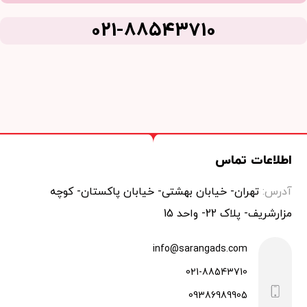
021-88543710
اطلاعات تماس
آدرس:
تهران- خیابان بهشتی- خیابان پاکستان- کوچه
مزارشریف- پلاک 22- واحد 15
info@sarangads.com
021-88543710
09386989905