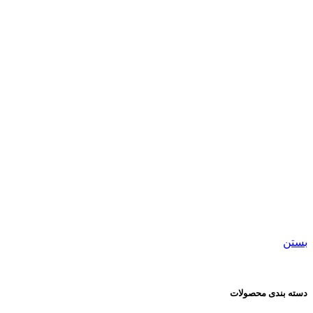
									کیف پاسپورتی								
بستن
دسته بندی محصولات