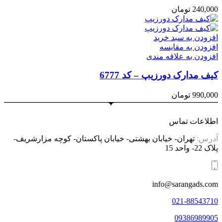
240,000
تومان
افزودن به سبد خرید
افزودن به مقایسه
افزودن به علاقه مندی
کیف مدارک دورزیپ – کد 6777
990,000
تومان
اطلاعات تماس
آدرس:
تهران- خیابان بهشتی- خیابان پاکستان- کوچه مزارشریف-
پلاک 22- واحد 15
info@sarangads.com
021-88543710
09386989905