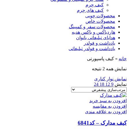
کیف چرم
کیف های چرم
محصولات چوبی
محصولات خاص
محصولات سفر و کمپینگ
هاردباکس و باکس هدیه
هدایای تبلیغاتی بانوان
یادداشت و فولدر
یادداشت و فولدر تبلیغاتی
خانه
»
کیف پاسپورتی
نمایش همه 2 نتیجه
نمایش نوار کناری
نمایش
9
12
18
24
افزودن به سبد خرید
افزودن به مقایسه
افزودن به علاقه مندی
کیف مدارک – کد6841