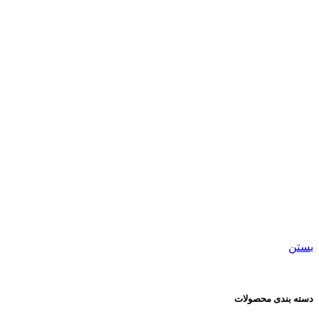
									ساعت مچی هوشمند و هندزفری								
بستن
دسته بندی محصولات