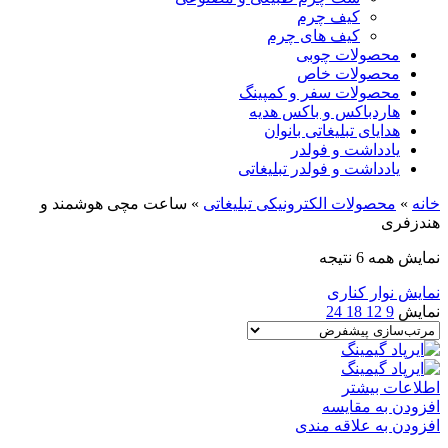
کیف چرم
کیف های چرم
محصولات چوبی
محصولات خاص
محصولات سفر و کمپینگ
هاردباکس و باکس هدیه
هدایای تبلیغاتی بانوان
یادداشت و فولدر
یادداشت و فولدر تبلیغاتی
خانه
»
محصولات الکترونیکی تبلیغاتی
»
ساعت مچی هوشمند و
هندزفری
نمایش همه 6 نتیجه
نمایش نوار کناری
نمایش
9
12
18
24
اطلاعات بیشتر
افزودن به مقایسه
افزودن به علاقه مندی