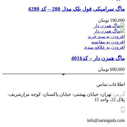
ماگ سرامیکی فول بلک مدل 280 – کد 4280
190,000
تومان
افزودن به سبد خرید
افزودن به مقایسه
افزودن به علاقه مندی
ماگ همزن دار – کد4016
690,000
تومان
اطلاعات تماس
آدرس:
تهران- خیابان بهشتی- خیابان پاکستان- کوچه مزارشریف-
پلاک 22- واحد 15
info@sarangads.com