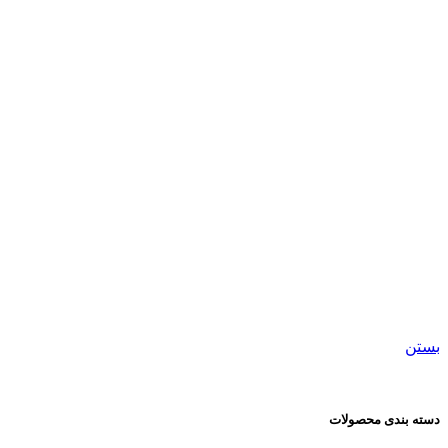
									لیوان سرامیکی								
بستن
دسته بندی محصولات