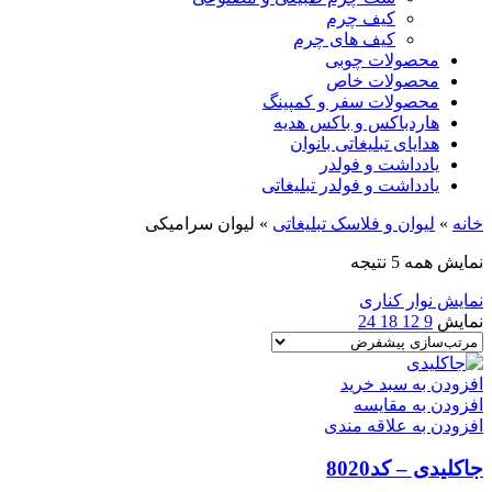
کیف چرم
کیف های چرم
محصولات چوبی
محصولات خاص
محصولات سفر و کمپینگ
هاردباکس و باکس هدیه
هدایای تبلیغاتی بانوان
یادداشت و فولدر
یادداشت و فولدر تبلیغاتی
خانه
»
لیوان و فلاسک تبلیغاتی
»
لیوان سرامیکی
نمایش همه 5 نتیجه
نمایش نوار کناری
نمایش
9
12
18
24
افزودن به سبد خرید
افزودن به مقایسه
افزودن به علاقه مندی
جاکلیدی – کد8020