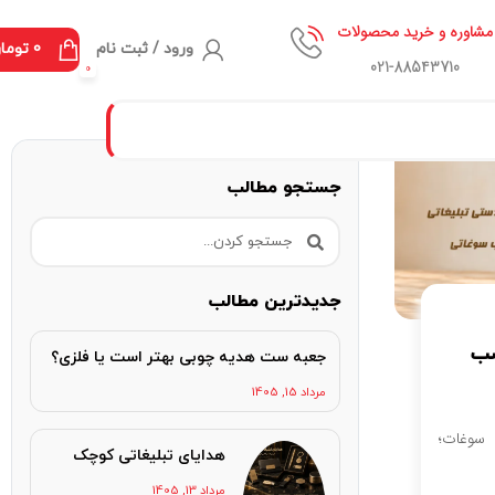
مشاوره و خرید محصولات
ورود / ثبت نام
0
توما
021-88543710
0
جستجو مطالب
جدیدترین مطالب
سب
جعبه ست هدیه چوبی بهتر است یا فلزی؟
مرداد 15, 1405
سوغات؛
هدایای تبلیغاتی کوچک
مرداد 13, 1405