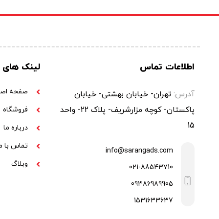
اطلاعات تماس
لینک های 
صفحه اصل
آدرس:
تهران- خیابان بهشتی- خیابان
پاکستان- کوچه مزارشریف- پلاک 22- واحد
فروشگاه
15
درباره ما
تماس با م
info@sarangads.com
وبلاگ
021-88543710
09386989905
1531633637