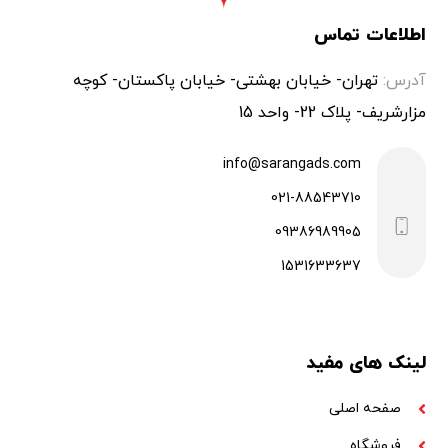
اطلاعات تماس
آدرس:
تهران- خیابان بهشتی- خیابان پاکستان- کوچه
مزارشریف- پلاک 22- واحد 15
info@sarangads.com
021-88543710
09386989905
1531633637
لینک های مفید
صفحه اصلی
فروشگاه