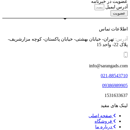
عضویت در خبرنامه
آدرس ایمیل
عضویت
اطلاعات تماس
آدرس:
تهران- خیابان بهشتی- خیابان پاکستان- کوچه مزارشریف-
پلاک 22- واحد 15
info@sarangads.com
021-88543710
09386989905
1531633637
لینک های مفید
صفحه اصلی
فروشگاه
درباره ما