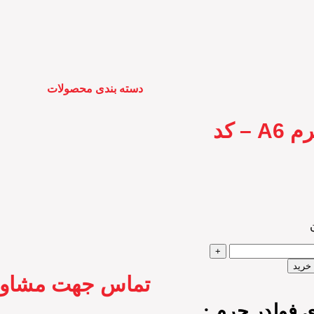
دسته بندی محصولات
فولدر چرم A6 – کد
خرید
تماس جهت مشاو
 فولدر چرم :