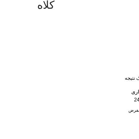
							
 نتیجه
اری
2