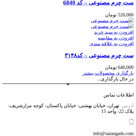
ست چرم مصنوعی – کد 6840
520,000
تومان
افزودن به سبد خرید
افزودن به مقایسه
افزودن به علاقه مندی
ست چرم مصنوعی – کد۳۱۴۸
640,000
تومان
بارگذاری محصولات بیشتر
در حال بارگذاری...
اطلاعات تماس
آدرس:
تهران- خیابان بهشتی- خیابان پاکستان- کوچه مزارشریف-
پلاک 22- واحد 15
info@sarangads.com