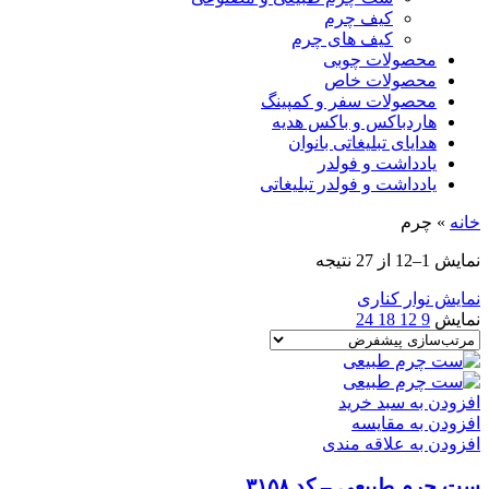
کیف چرم
کیف های چرم
محصولات چوبی
محصولات خاص
محصولات سفر و کمپینگ
هاردباکس و باکس هدیه
هدایای تبلیغاتی بانوان
یادداشت و فولدر
یادداشت و فولدر تبلیغاتی
خانه
»
چرم
نمایش 1–12 از 27 نتیجه
نمایش نوار کناری
نمایش
9
12
18
24
افزودن به سبد خرید
افزودن به مقایسه
افزودن به علاقه مندی
ست چرم طبیعی – کد ۳۱۵۸