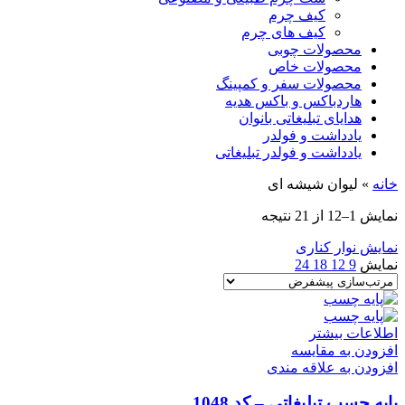
کیف چرم
کیف های چرم
محصولات چوبی
محصولات خاص
محصولات سفر و کمپینگ
هاردباکس و باکس هدیه
هدایای تبلیغاتی بانوان
یادداشت و فولدر
یادداشت و فولدر تبلیغاتی
خانه
»
لیوان شیشه ای
نمایش 1–12 از 21 نتیجه
نمایش نوار کناری
نمایش
9
12
18
24
اطلاعات بیشتر
افزودن به مقایسه
افزودن به علاقه مندی
پایه چسب تبلیغاتی – کد 1048