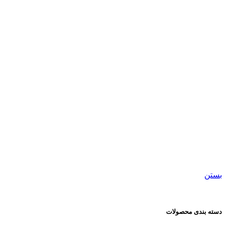
									لیوان شیشه ای								
بستن
دسته بندی محصولات